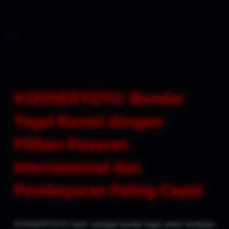
Share product:
KONSERTOTO: Bandar
Togel Resmi dengan
Pilihan Pasaran
Internasional dan
Pembayaran Paling Cepat
KONSERTOTO hadir sebagai bandar togel online terdepan