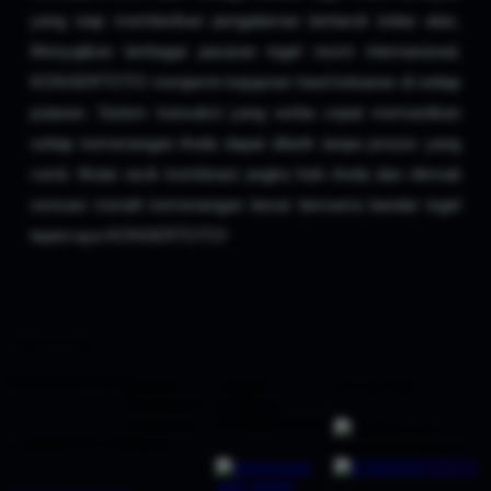
yang siap memberikan pengalaman bertaruh kelas atas.
Menyajikan berbagai pasaran togel resmi internasional,
KONSERTOTO menjamin kejujuran hasil keluaran di setiap
putaran. Sistem transaksi yang serba cepat memastikan
setiap kemenangan Anda dapat ditarik tanpa proses yang
rumit. Mulai racik kombinasi angka hoki Anda dan nikmati
sensasi meraih kemenangan besar bersama bandar togel
tepercaya KONSERTOTO!
Back to top
KONSERTOTO
butuh
unduh
we accept
bantuan?
aplikasi
hubungi
KONSERTOTO
kami
KONSERTOTO