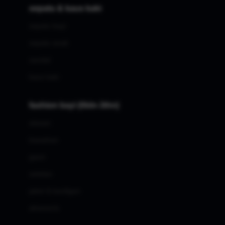
Beauty Barn
sepatu & kaus kaki
Bio Oil
sepatu bayi
Biolane
sepatu anak
Bite Fighters
sandal
Bizzi Growin
kaus kaki
Blackmores
fashion bayi (0bln-3thn)
Blooming Marvellous
atasan
Bonnels
bawahan
Bravado
gaun
Bruder
setelan
Brush Baby
jaket & kardigan
Buds Organics
aksesoris
Bugaboo