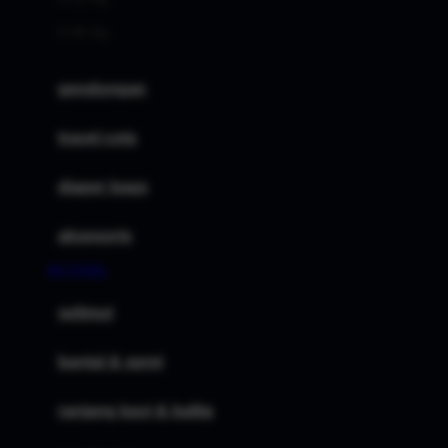
Felt So Sweet
0-36 Kg
Fisher Price
Flipper
gendongan
Friends Of Sally
travel cots
G
Gb
diaper bags
Geko
aksesoris
Graco
BO TOGEL
Gund
selimut
H
bantal & sprei
Habbie
Haenim
ranjang bayi & balita
Happy Horse