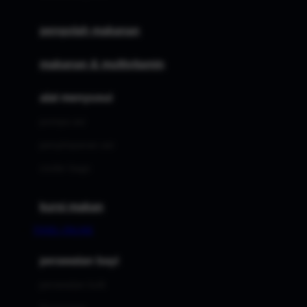
Joie
Joolz
pengolah makanan
Jujube
makanan & multivitamin
K
alat menyusui
Kiddycuts
pompa asi
Kumon
penyimpanan asi
L
cooler bags
Leapfrog
Leclerc
kursi makan
Lee Vierra
TOGEL ONLINE
Lillebaby
perawatan bayi
Little Bird Told Me
perawatan kulit
Little Miss Janis