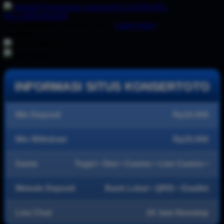
Hadiah Pemenang Jackpot
Rp.10.000.000
-
Q
Rp.1.000.000.000
Use Installment Options from
.
Laarn more
QV Baby
Available for :
home delivery
R
store pickup
Real Shades
INFORMASI SITUS KONSERTOTO
Red Castle
Ribbon Madness
Min Deposit
Rp10.000
S
Min Withdraw
Rp25.000
Sebamed
Silver Cross
Game
Togel • Slot • Casino • Live Casino •
Simply Idea
Metode Deposit
Bank Lokal • QRIS • Ewallet
Skip Hop
Spectra
Live Chat
24 Jam Nonstop