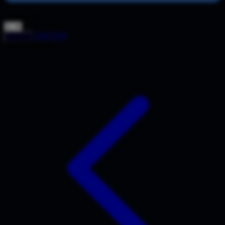
Squishmallows
choose qty
Starbooks
DAFTAR
Stick-O
LOGIN
Share product:
Stokke
Sudocrem
Sumimo
Sunnylife
Sun-Staches
Swimava
T
Tommee Tippee
Trunki
Tutti Bambini