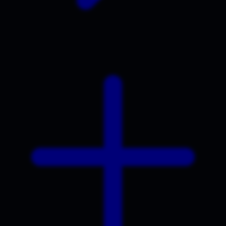
Xootz
Y
Yamatoya
Z
Zaxy
Zoggs
0-9
4Moms
59S