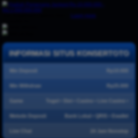
Hadiah Pemenang Jackpot
Rp.10.000.000
-
Q
Rp.1.000.000.000
Use Installment Options from
.
Laarn more
QV Baby
Available for :
home delivery
R
store pickup
Real Shades
INFORMASI SITUS KONSERTOTO
Red Castle
Ribbon Madness
Min Deposit
Rp10.000
S
Min Withdraw
Rp25.000
Sebamed
Silver Cross
Game
Togel • Slot • Casino • Live Casino •
Simply Idea
Metode Deposit
Bank Lokal • QRIS • Ewallet
Skip Hop
Spectra
Live Chat
24 Jam Nonstop