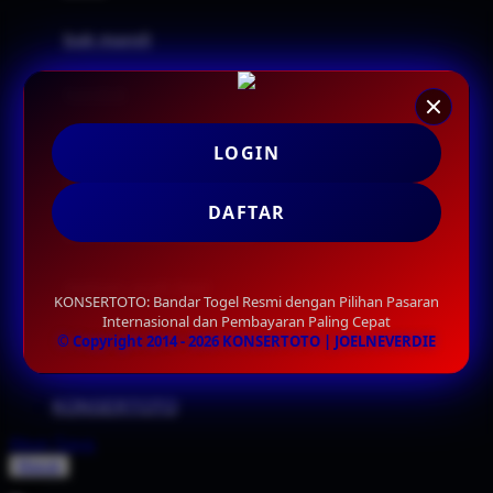
Moby
bak mandi
Momami
handuk
Mothercare
TOGEL LOGIN
Mustela
LOGIN
My Buddy Tag
ayunan dan walker bayi
DAFTAR
My K
alas bermain anak bayi
N
mainan anak bayi
Naif
KONSERTOTO: Bandar Togel Resmi dengan Pilihan Pasaran
Internasional dan Pembayaran Paling Cepat
mothercare toys
Nike
© Copyright 2014 - 2026 KONSERTOTO | JOELNEVERDIE
elc toys
Nordic Natural
KONSERTOTO
Nuby
Akun Saya
Nuna
Masuk
Cari