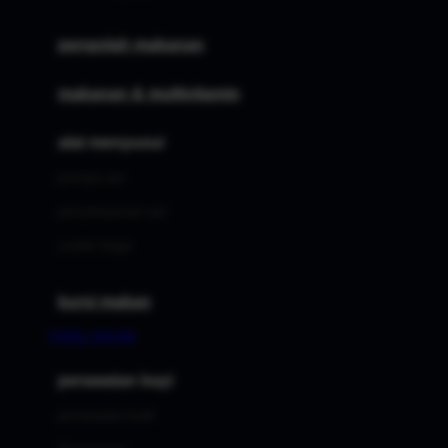
Joie
Joolz
pengolah makanan
Jujube
makanan & multivitamin
K
alat menyusui
Kiddycuts
pompa asi
Kumon
penyimpanan asi
L
cooler bags
Leapfrog
Leclerc
kursi makan
Lee Vierra
TOGEL ONLINE
Lillebaby
perawatan bayi
Little Bird Told Me
perawatan kulit
Little Miss Janis