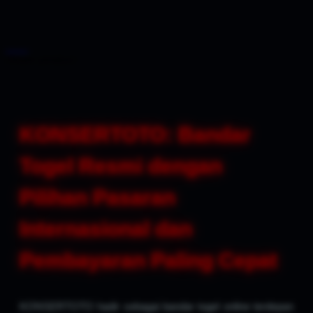
Share product:
KONSERTOTO: Bandar
Togel Resmi dengan
Pilihan Pasaran
Internasional dan
Pembayaran Paling Cepat
KONSERTOTO hadir sebagai bandar togel online terdepan