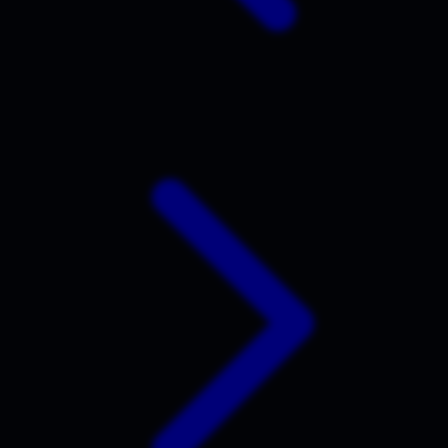
Twistshake
TY Toys
U
V
Veja
Vitaflow
Vtech
W
Waterland
Wellness
X