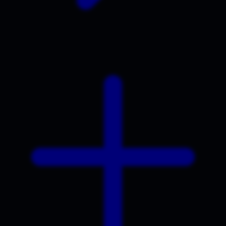
Xootz
Y
Yamatoya
Z
Zaxy
Zoggs
0-9
4Moms
59S