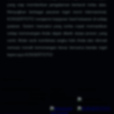
yang siap memberikan pengalaman bertaruh kelas atas.
Menyajikan berbagai pasaran togel resmi internasional,
KONSERTOTO menjamin kejujuran hasil keluaran di setiap
putaran. Sistem transaksi yang serba cepat memastikan
setiap kemenangan Anda dapat ditarik tanpa proses yang
rumit. Mulai racik kombinasi angka hoki Anda dan nikmati
sensasi meraih kemenangan besar bersama bandar togel
tepercaya KONSERTOTO!
Back to top
KONSERTOTO
butuh
unduh
we accept
bantuan?
aplikasi
hubungi
KONSERTOTO
kami
KONSERTOTO