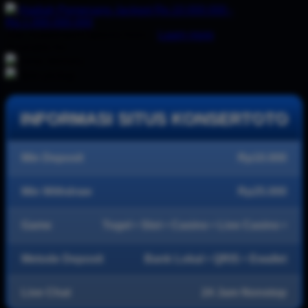
Hadiah Pemenang Jackpot
Rp.10.000.000
-
Q
Rp.1.000.000.000
Use Installment Options from
.
Laarn more
QV Baby
Available for :
home delivery
R
store pickup
Real Shades
INFORMASI SITUS KONSERTOTO
Red Castle
Ribbon Madness
Min Deposit
Rp10.000
S
Min Withdraw
Rp25.000
Sebamed
Silver Cross
Game
Togel • Slot • Casino • Live Casino •
Simply Idea
Metode Deposit
Bank Lokal • QRIS • Ewallet
Skip Hop
Spectra
Live Chat
24 Jam Nonstop