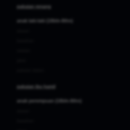
Buggygear
pakaian renang
Bumkins
anak laki-laki (18bln-8thn)
C
atasan
Cetaphil
bawahan
Chicco
setelan
Childlife
jaket
Clevamama
pakaian dalam
Cocolatte
Cottonseeds
pakaian ibu hamil
Cozy N Safe
anak perempuan (18bln-8thn)
Crane
atasan
Cybex
bawahan
D