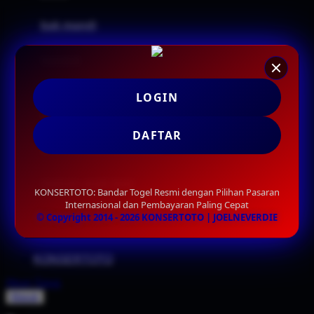
Moby
bak mandi
Momami
handuk
Mothercare
TOGEL LOGIN
Mustela
LOGIN
My Buddy Tag
ayunan dan walker bayi
DAFTAR
My K
alas bermain anak bayi
N
mainan anak bayi
Naif
KONSERTOTO: Bandar Togel Resmi dengan Pilihan Pasaran
Internasional dan Pembayaran Paling Cepat
mothercare toys
Nike
© Copyright 2014 - 2026 KONSERTOTO | JOELNEVERDIE
elc toys
Nordic Natural
KONSERTOTO
Nuby
Akun Saya
Nuna
Masuk
Cari