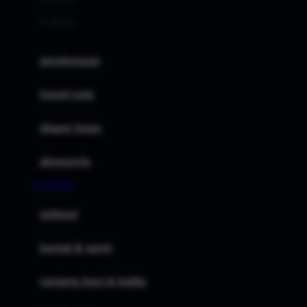
Felt So Sweet
0-36 Kg
Fisher Price
Flipper
gendongan
Friends Of Sally
travel cots
G
Gb
diaper bags
Geko
aksesoris
Graco
BO TOGEL
Gund
selimut
H
bantal & sprei
Habbie
Haenim
ranjang bayi & balita
Happy Horse