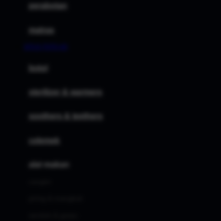
perabotan
Happy Tummy
Hauck
matras
Havaianas
SITUS TOTO 4D
Hegen
botol
Hot Wheels
sterilizer & warmers
Hybrid
I
soothers & teethers
Inlacta DHA
celemek
Interlac
alat makan
Ivenet
cangkir
J
piring & mangkuk
Jack N Jill
sendok & garpu