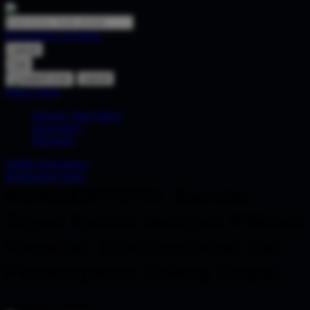
O
Oh Ma Grain
Pencarian Lanjutan
cancel
Okiedog
Cari
cancel
P
Akun Saya
Peachy
Masuk / buat akun
buat akun
Phil & Ted's
Bantuan
Philips Avent
Daftar Keinginan
Pigeon
Keranjang Saya
KONSERTOTO: Bandar
Playgro
Togel Resmi dengan Pilihan
Poled Global
Pasaran Internasional dan
Ponycycle
Pembayaran Paling Cepat
Puma
Pureats
Serendah
10.000