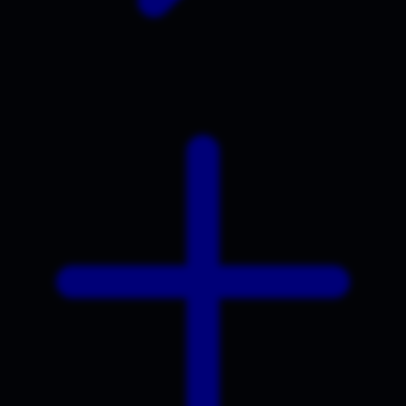
Xootz
Y
Yamatoya
Z
Zaxy
Zoggs
0-9
4Moms
59S