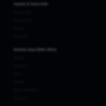
Beauty Barn
sepatu & kaus kaki
Bio Oil
sepatu bayi
Biolane
sepatu anak
Bite Fighters
sandal
Bizzi Growin
kaus kaki
Blackmores
fashion bayi (0bln-3thn)
Blooming Marvellous
atasan
Bonnels
bawahan
Bravado
gaun
Bruder
setelan
Brush Baby
jaket & kardigan
Buds Organics
aksesoris
Bugaboo