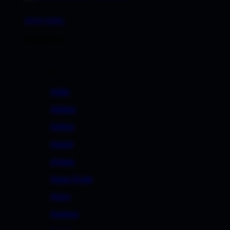
SITUS TOGEL
Brand A-Z
A
Addo
Adidas
Airfree
Alamii
Amara
Aqua Scale
Asics
Aveeno