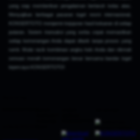
yang siap memberikan pengalaman bertaruh kelas atas.
Menyajikan berbagai pasaran togel resmi internasional,
KONSERTOTO menjamin kejujuran hasil keluaran di setiap
putaran. Sistem transaksi yang serba cepat memastikan
setiap kemenangan Anda dapat ditarik tanpa proses yang
rumit. Mulai racik kombinasi angka hoki Anda dan nikmati
sensasi meraih kemenangan besar bersama bandar togel
tepercaya KONSERTOTO!
Back to top
KONSERTOTO
butuh
unduh
we accept
bantuan?
aplikasi
hubungi
KONSERTOTO
kami
KONSERTOTO