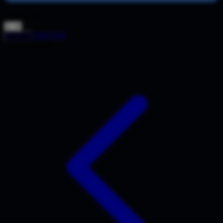
Squishmallows
choose qty
Starbooks
DAFTAR
Stick-O
LOGIN
Share product:
Stokke
Sudocrem
Sumimo
Sunnylife
Sun-Staches
Swimava
T
Tommee Tippee
Trunki
Tutti Bambini