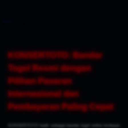
Share product:
KONSERTOTO: Bandar
Togel Resmi dengan
Pilihan Pasaran
Internasional dan
Pembayaran Paling Cepat
KONSERTOTO hadir sebagai bandar togel online terdepan