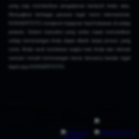
yang siap memberikan pengalaman bertaruh kelas atas.
Menyajikan berbagai pasaran togel resmi internasional,
KONSERTOTO menjamin kejujuran hasil keluaran di setiap
putaran. Sistem transaksi yang serba cepat memastikan
setiap kemenangan Anda dapat ditarik tanpa proses yang
rumit. Mulai racik kombinasi angka hoki Anda dan nikmati
sensasi meraih kemenangan besar bersama bandar togel
tepercaya KONSERTOTO!
Back to top
KONSERTOTO
butuh
unduh
we accept
bantuan?
aplikasi
hubungi
KONSERTOTO
kami
KONSERTOTO