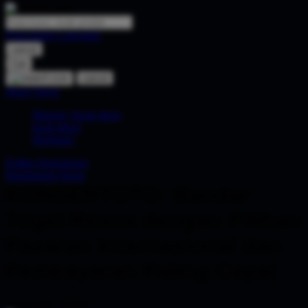
O
Oh Ma Grain
Pencarian Lanjutan
cancel
Okiedog
Cari
cancel
P
Akun Saya
Peachy
Masuk / buat akun
buat akun
Phil & Ted's
Bantuan
Philips Avent
Daftar Keinginan
Pigeon
Keranjang Saya
KONSERTOTO: Bandar
Playgro
Togel Resmi dengan Pilihan
Poled Global
Pasaran Internasional dan
Ponycycle
Pembayaran Paling Cepat
Puma
Pureats
Serendah
10.000