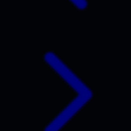
Twistshake
TY Toys
U
V
Veja
Vitaflow
Vtech
W
Waterland
Wellness
X