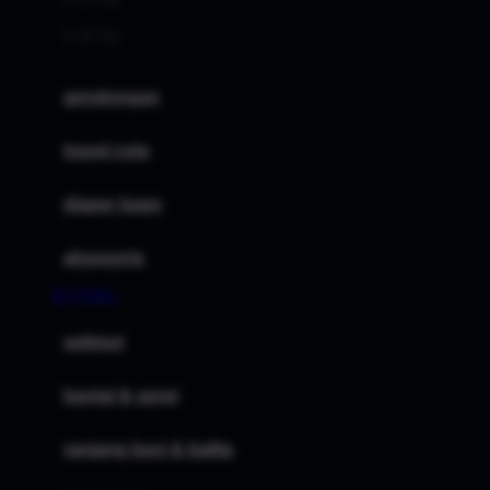
Felt So Sweet
0-36 Kg
Fisher Price
Flipper
gendongan
Friends Of Sally
travel cots
G
Gb
diaper bags
Geko
aksesoris
Graco
BO TOGEL
Gund
selimut
H
bantal & sprei
Habbie
Haenim
ranjang bayi & balita
Happy Horse