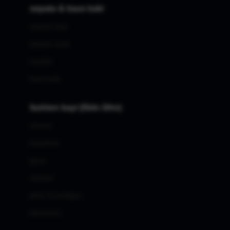
Beauty Barn
sepatu & kaus kaki
Bio Oil
sepatu bayi
Biolane
sepatu anak
Bite Fighters
sandal
Bizzi Growin
kaus kaki
Blackmores
fashion bayi (0bln-3thn)
Blooming Marvellous
atasan
Bonnels
bawahan
Bravado
gaun
Bruder
setelan
Brush Baby
jaket & kardigan
Buds Organics
aksesoris
Bugaboo