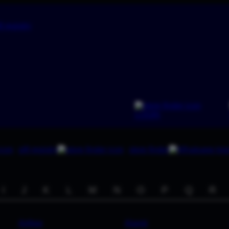
t registry
LOGIN
gift registry
store finder
I
J
K
L
M
N
O
P
Q
R
Airfree
Alamii