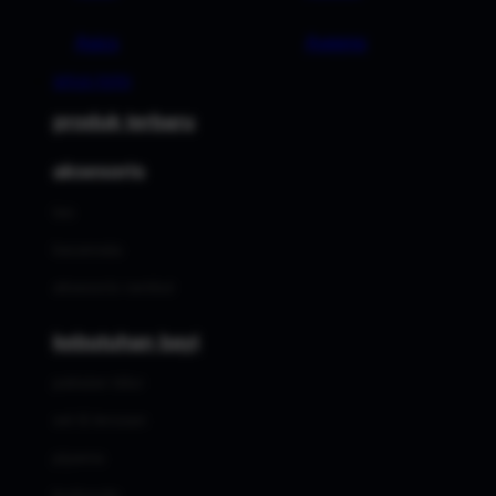
Asics
Aveeno
SITUS TOTO
produk terbaru
aksesoris
tas
kacamata
aksesoris rambut
kebutuhan bayi
pakaian tidur
set & terusan
piyama
bodysuits