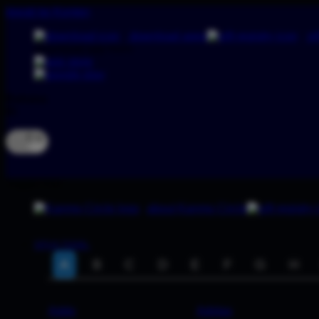
lewati ke Konten
download apps
gif
download app from:
Bahasa
ID
Toggle Nav
about Kanmo Circle
SITUS TOGEL
A
B
C
D
E
F
G
H
Addo
Adidas