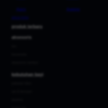
Asics
Aveeno
SITUS TOTO
produk terbaru
aksesoris
tas
kacamata
aksesoris rambut
kebutuhan bayi
pakaian tidur
set & terusan
piyama
bodysuits