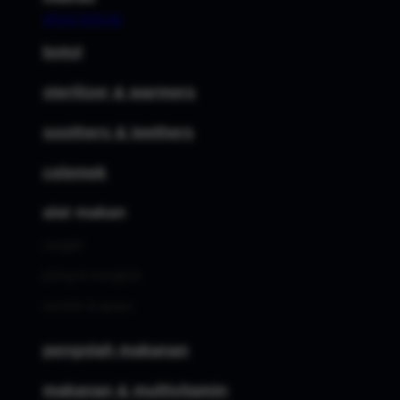
SITUS TOTO 4D
botol
sterilizer & warmers
soothers & teethers
celemek
alat makan
cangkir
piring & mangkuk
sendok & garpu
pengolah makanan
makanan & multivitamin