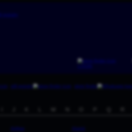
t registry
LOGIN
gift registry
store finder
I
J
K
L
M
N
O
P
Q
R
Airfree
Alamii