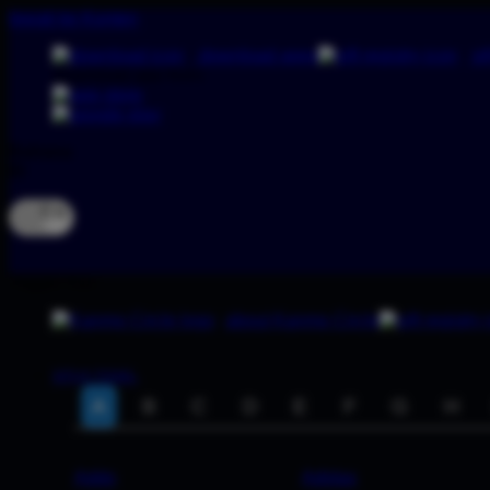
lewati ke Konten
download apps
gif
download app from:
Bahasa
ID
Toggle Nav
about Kanmo Circle
SITUS TOGEL
A
B
C
D
E
F
G
H
Addo
Adidas