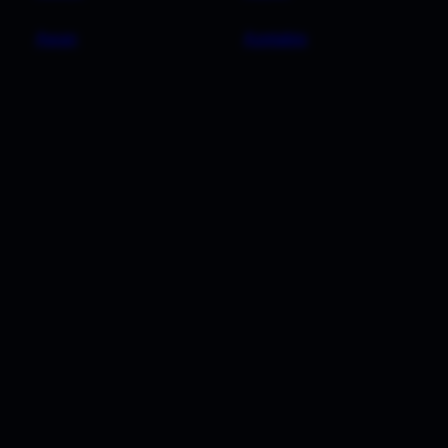
Awan
Azetabio