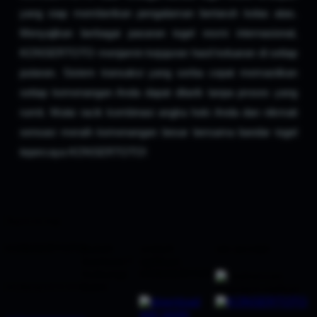
yang siap memberikan pengalaman bertaruh kelas atas.
Menyajikan berbagai pasaran togel resmi internasional,
KONSERTOTO menjamin kejujuran hasil keluaran di setiap
putaran. Sistem transaksi yang serba cepat memastikan
setiap kemenangan Anda dapat ditarik tanpa proses yang
rumit. Mulai racik kombinasi angka hoki Anda dan nikmati
sensasi meraih kemenangan besar bersama bandar togel
tepercaya KONSERTOTO!
Back to top
KONSERTOTO
butuh
unduh
we accept
bantuan?
aplikasi
hubungi
KONSERTOTO
kami
KONSERTOTO