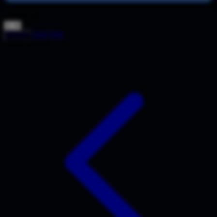
Squishmallows
choose qty
Starbooks
DAFTAR
Stick-O
LOGIN
Share product:
Stokke
Sudocrem
Sumimo
Sunnylife
Sun-Staches
Swimava
T
Tommee Tippee
Trunki
Tutti Bambini