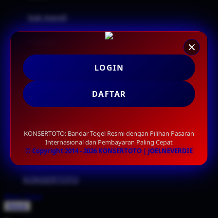
Moby
bak mandi
Momami
handuk
Mothercare
TOGEL LOGIN
Mustela
LOGIN
My Buddy Tag
ayunan dan walker bayi
DAFTAR
My K
alas bermain anak bayi
N
mainan anak bayi
Naif
KONSERTOTO: Bandar Togel Resmi dengan Pilihan Pasaran
Internasional dan Pembayaran Paling Cepat
mothercare toys
Nike
© Copyright 2014 - 2026 KONSERTOTO | JOELNEVERDIE
elc toys
Nordic Natural
KONSERTOTO
Nuby
Akun Saya
Nuna
Masuk
Cari