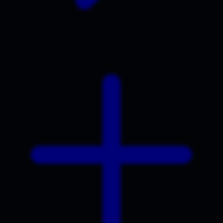
Xootz
Y
Yamatoya
Z
Zaxy
Zoggs
0-9
4Moms
59S