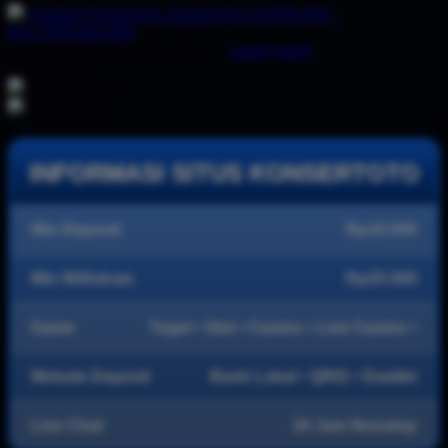
Hadiah Pemenang Jackpot
Rp.10.000.000
-
Q
Rp.1.000.000.000
Use Installment Options from
.
Laarn more
QV Baby
Available for :
home delivery
R
store pickup
Real Shades
INFORMASI SITUS KONSERTOTO
Red Castle
Ribbon Madness
Min Deposit
Rp10.000
S
Min Withdraw
Rp25.000
Sebamed
Silver Cross
Game
Togel • Slot • Casino • Live Casino •
Simply Idea
Metode Deposit
Bank Lokal • QRIS • Ewallet
Skip Hop
Spectra
Live Chat
24 Jam Nonstop