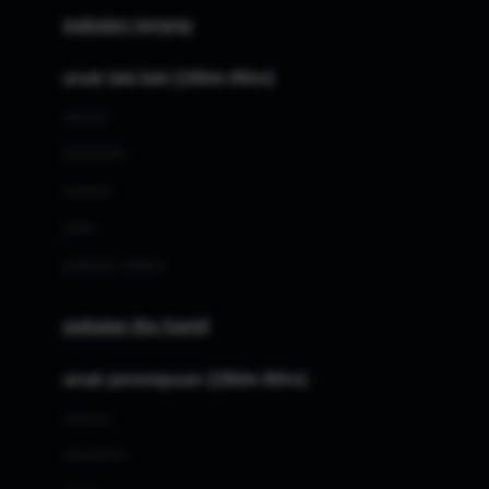
Buggygear
pakaian renang
Bumkins
anak laki-laki (18bln-8thn)
C
atasan
Cetaphil
bawahan
Chicco
setelan
Childlife
jaket
Clevamama
pakaian dalam
Cocolatte
Cottonseeds
pakaian ibu hamil
Cozy N Safe
anak perempuan (18bln-8thn)
Crane
atasan
Cybex
bawahan
D