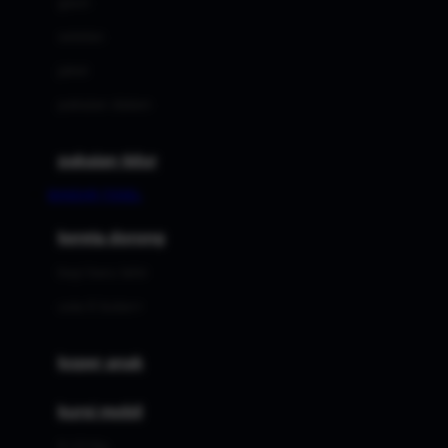
gaun
Dae Organics
setelan
Docare
jaket
Doona
pakaian dalam
Down To Earth
Drew
pakaian tidur
Dr. Brown's
BANDAR TOGEL
E
kereta dorong
ELC
bayi baru lahir
Ergobaby
usia 6 bulan+
Expert Care
koper anak
Ezyroller
kursi mobil
F
0-13 Kg