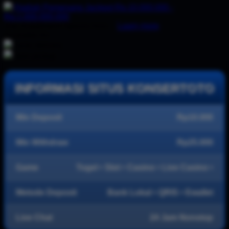
Hadiah Pemenang Jackpot
Rp.10.000.000
-
Q
Rp.1.000.000.000
Use Installment Options from
.
Laarn more
QV Baby
Available for :
home delivery
R
store pickup
Real Shades
INFORMASI SITUS KONSERTOTO
Red Castle
Ribbon Madness
Min Deposit
Rp10.000
S
Min Withdraw
Rp25.000
Sebamed
Silver Cross
Game
Togel • Slot • Casino • Live Casino •
Simply Idea
Metode Deposit
Bank Lokal • QRIS • Ewallet
Skip Hop
Spectra
Live Chat
24 Jam Nonstop