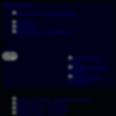
lewati ke Konten
download apps
download app from:
gift registry
Bahasa
ID
LOGIN
DAFTAR
Contact Us
Toggle Nav
about Kanmo Circle
gift registry
store finder
contact us