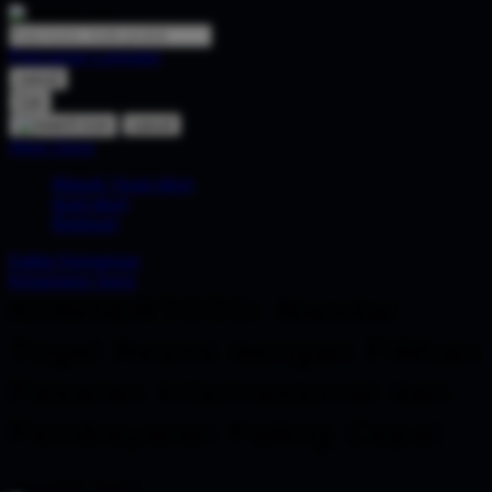
O
Oh Ma Grain
Pencarian Lanjutan
cancel
Okiedog
Cari
cancel
P
Akun Saya
Peachy
Masuk / buat akun
buat akun
Phil & Ted's
Bantuan
Philips Avent
Daftar Keinginan
Pigeon
Keranjang Saya
KONSERTOTO: Bandar
Playgro
Togel Resmi dengan Pilihan
Poled Global
Pasaran Internasional dan
Ponycycle
Pembayaran Paling Cepat
Puma
Pureats
Serendah
10.000