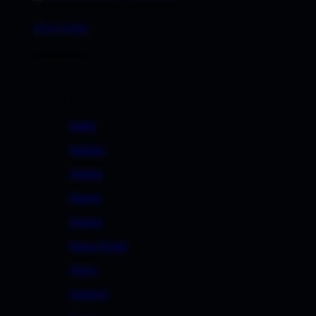
SITUS TOGEL
Brand A-Z
A
Addo
Adidas
Airfree
Alamii
Amara
Aqua Scale
Asics
Aveeno