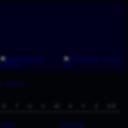
Contact
DAFTAR
Us
contact us
S
T
U
V
W
X
Y
Z
0-9
Amara
Aqua Scale