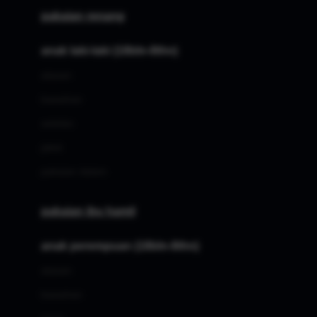
Buggygear
pakaian renang
Bumkins
anak laki-laki (18bln-8thn)
C
atasan
Cetaphil
bawahan
Chicco
setelan
Childlife
jaket
Clevamama
pakaian dalam
Cocolatte
Cottonseeds
pakaian ibu hamil
Cozy N Safe
anak perempuan (18bln-8thn)
Crane
atasan
Cybex
bawahan
D