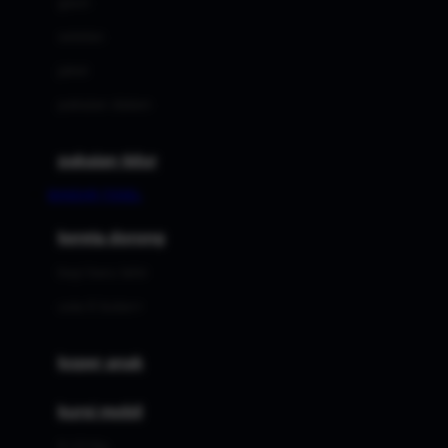
gaun
Dae Organics
setelan
Docare
jaket
Doona
pakaian dalam
Down To Earth
Drew
pakaian tidur
Dr. Brown's
BANDAR TOGEL
E
kereta dorong
ELC
bayi baru lahir
Ergobaby
usia 6 bulan+
Expert Care
koper anak
Ezyroller
kursi mobil
F
0-13 Kg