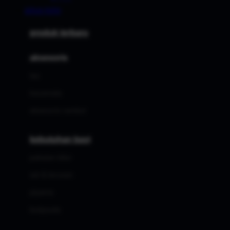
Awan
SITUS TOTO
Azetabio
produk terbaru
B
aksesoris
Baabaasheepz
tas
Babiators
kacamata
Baby Dove
aksesoris rambut
Baby Jogger
Baby Rovega
kebutuhan bayi
Babybee
pakaian tidur
Banana Boat
set & terusan
Banz
piyama
Barbie
bodysuits
Beaba