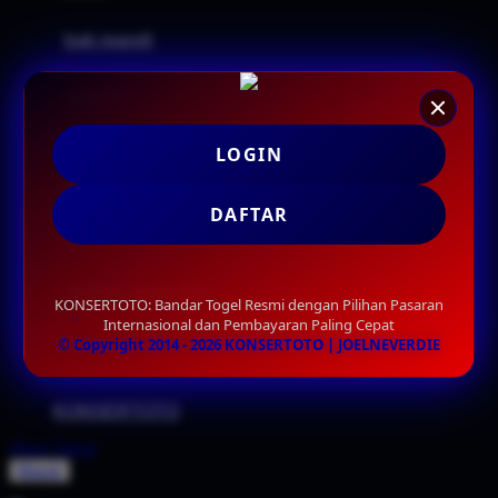
Moby
bak mandi
Momami
handuk
Mothercare
TOGEL LOGIN
Mustela
LOGIN
My Buddy Tag
ayunan dan walker bayi
DAFTAR
My K
alas bermain anak bayi
N
mainan anak bayi
Naif
KONSERTOTO: Bandar Togel Resmi dengan Pilihan Pasaran
Internasional dan Pembayaran Paling Cepat
mothercare toys
Nike
© Copyright 2014 - 2026 KONSERTOTO | JOELNEVERDIE
elc toys
Nordic Natural
KONSERTOTO
Nuby
Akun Saya
Nuna
Masuk
Cari