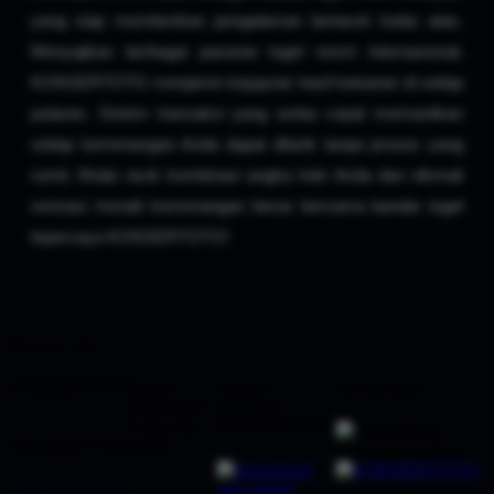
yang siap memberikan pengalaman bertaruh kelas atas.
Menyajikan berbagai pasaran togel resmi internasional,
KONSERTOTO menjamin kejujuran hasil keluaran di setiap
putaran. Sistem transaksi yang serba cepat memastikan
setiap kemenangan Anda dapat ditarik tanpa proses yang
rumit. Mulai racik kombinasi angka hoki Anda dan nikmati
sensasi meraih kemenangan besar bersama bandar togel
tepercaya KONSERTOTO!
Back to top
KONSERTOTO
butuh
unduh
we accept
bantuan?
aplikasi
hubungi
KONSERTOTO
kami
KONSERTOTO