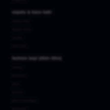
sepatu & kaus kaki
sepatu bayi
sepatu anak
sandal
kaus kaki
fashion bayi (0bln-3thn)
atasan
bawahan
gaun
setelan
jaket & kardigan
aksesoris