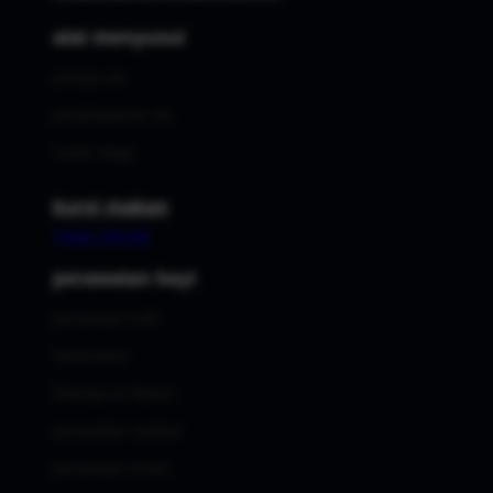
alat menyusui
pompa asi
penyimpanan asi
cooler bags
kursi makan
TOGEL ONLINE
perawatan bayi
perawatan kulit
Sunscreen
Shampo & Sabun
perawatan rambut
perawatan mulut