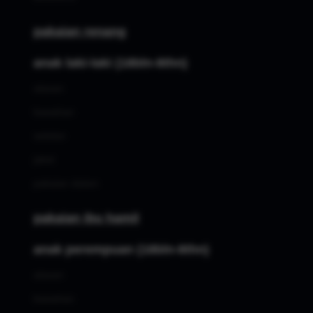
pakaian renang
anak laki-laki (18bln-8thn)
atasan
bawahan
setelan
jaket
pakaian dalam
pakaian ibu hamil
anak perempuan (18bln-8thn)
atasan
bawahan