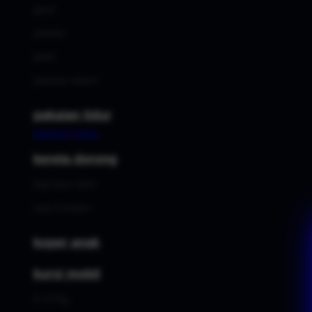
gaun
setelan
jaket
pakaian dalam
pakaian tidur
BANDAR TOGEL
kereta dorong
bayi baru lahir
usia 6 bulan+
koper anak
kursi mobil
0-13 Kg