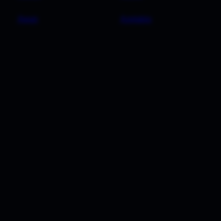
Awan
Azetabio