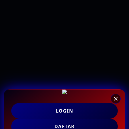
LOGIN
DAFTAR