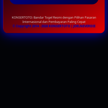
KONSERTOTO: Bandar Togel Resmi dengan Pilihan Pasaran
Internasional dan Pembayaran Paling Cepat
© Copyright 2014 - 2026 KONSERTOTO | JOELNEVERDIE