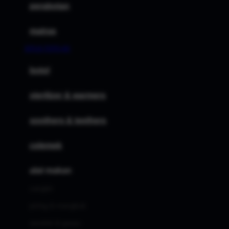
perabotan
Happy Tummy
Hauck
matras
Havaianas
SITUS TOTO 4D
Hegen
botol
Hot Wheels
sterilizer & warmers
Hybrid
I
soothers & teethers
Inlacta DHA
celemek
Interlac
alat makan
Ivenet
cangkir
J
piring & mangkuk
Jack N Jill
sendok & garpu