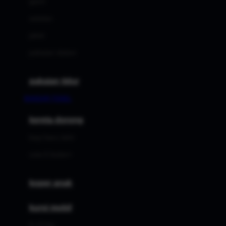
gaun
Dae Organics
setelan
Docare
jaket
Doona
pakaian dalam
Down To Earth
Drew
pakaian tidur
Dr. Brown's
BANDAR TOGEL
E
kereta dorong
ELC
bayi baru lahir
Ergobaby
usia 6 bulan+
Expert Care
koper anak
Ezyroller
kursi mobil
F
0-13 Kg