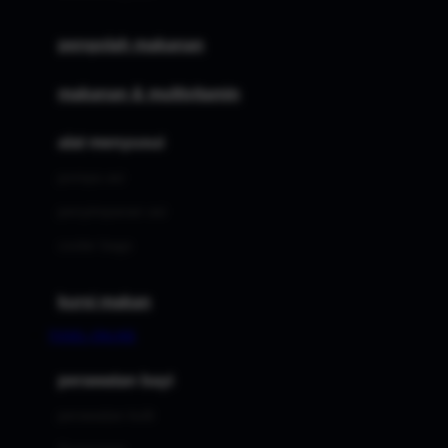
Joie
Joolz
pengolah makanan
Jujube
makanan & multivitamin
K
alat menyusui
Kiddycuts
pompa asi
Kumon
penyimpanan asi
L
cooler bags
Leapfrog
Leclerc
kursi makan
Lee Vierra
TOGEL ONLINE
Lillebaby
perawatan bayi
Little Bird Told Me
perawatan kulit
Little Miss Janis