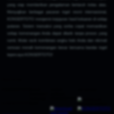
yang siap memberikan pengalaman bertaruh kelas atas.
Menyajikan berbagai pasaran togel resmi internasional,
KONSERTOTO menjamin kejujuran hasil keluaran di setiap
putaran. Sistem transaksi yang serba cepat memastikan
setiap kemenangan Anda dapat ditarik tanpa proses yang
rumit. Mulai racik kombinasi angka hoki Anda dan nikmati
sensasi meraih kemenangan besar bersama bandar togel
tepercaya KONSERTOTO!
Back to top
KONSERTOTO
butuh
unduh
we accept
bantuan?
aplikasi
hubungi
KONSERTOTO
kami
KONSERTOTO