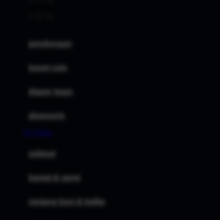
Felt So Sweet
0-36 Kg
Fisher Price
Flipper
gendongan
Friends Of Sally
travel cots
G
Gb
diaper bags
Geko
aksesoris
Graco
BO TOGEL
Gund
selimut
H
bantal & sprei
Habbie
Haenim
ranjang bayi & balita
Happy Horse