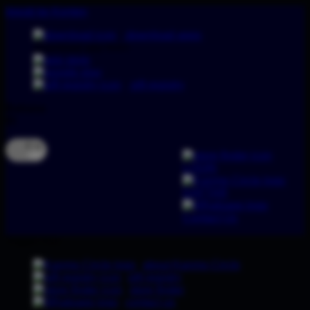
lewati ke Konten
download apps
download app from:
gift registry
Bahasa
ID
LOGIN
DAFTAR
Contact Us
Toggle Nav
about Kanmo Circle
gift registry
store finder
contact us