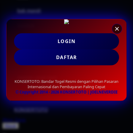
Moby
bak mandi
Momami
handuk
Mothercare
TOGEL LOGIN
Mustela
LOGIN
My Buddy Tag
ayunan dan walker bayi
DAFTAR
My K
alas bermain anak bayi
N
mainan anak bayi
Naif
KONSERTOTO: Bandar Togel Resmi dengan Pilihan Pasaran
Internasional dan Pembayaran Paling Cepat
mothercare toys
Nike
© Copyright 2014 - 2026 KONSERTOTO | JOELNEVERDIE
elc toys
Nordic Natural
KONSERTOTO
Nuby
Akun Saya
Nuna
Masuk
Cari