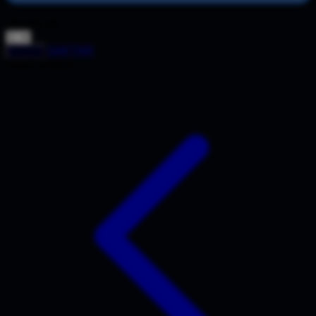
Squishmallows
choose qty
Starbooks
DAFTAR
Stick-O
LOGIN
Share product:
Stokke
Sudocrem
Sumimo
Sunnylife
Sun-Staches
Swimava
T
Tommee Tippee
Trunki
Tutti Bambini