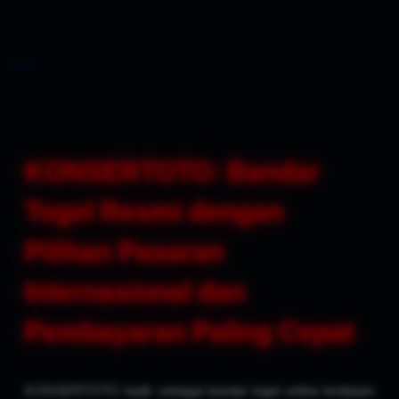
Share product:
KONSERTOTO: Bandar
Togel Resmi dengan
Pilihan Pasaran
Internasional dan
Pembayaran Paling Cepat
KONSERTOTO hadir sebagai bandar togel online terdepan