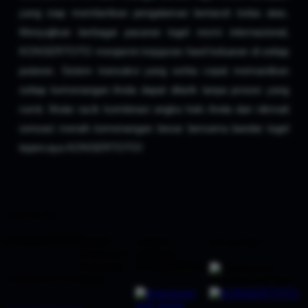
yang siap memberikan pengalaman bertaruh kelas atas.
Menyajikan berbagai pasaran togel resmi internasional,
KONSERTOTO menjamin kejujuran hasil keluaran di setiap
putaran. Sistem transaksi yang serba cepat memastikan
setiap kemenangan Anda dapat ditarik tanpa proses yang
rumit. Mulai racik kombinasi angka hoki Anda dan nikmati
sensasi meraih kemenangan besar bersama bandar togel
tepercaya KONSERTOTO!
Back to top
KONSERTOTO
butuh
unduh
we accept
bantuan?
aplikasi
hubungi
KONSERTOTO
kami
KONSERTOTO