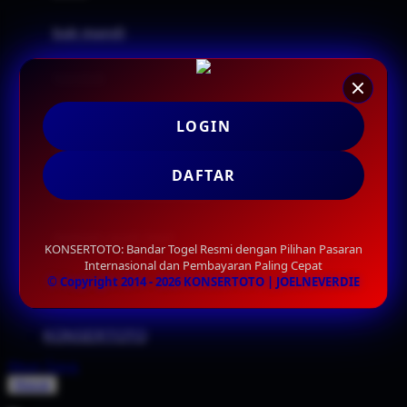
Moby
bak mandi
Momami
handuk
Mothercare
TOGEL LOGIN
Mustela
LOGIN
My Buddy Tag
ayunan dan walker bayi
DAFTAR
My K
alas bermain anak bayi
N
mainan anak bayi
Naif
KONSERTOTO: Bandar Togel Resmi dengan Pilihan Pasaran
Internasional dan Pembayaran Paling Cepat
mothercare toys
Nike
© Copyright 2014 - 2026 KONSERTOTO | JOELNEVERDIE
elc toys
Nordic Natural
KONSERTOTO
Nuby
Akun Saya
Nuna
Masuk
Cari