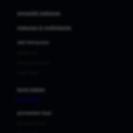
Joie
Joolz
pengolah makanan
Jujube
makanan & multivitamin
K
alat menyusui
Kiddycuts
pompa asi
Kumon
penyimpanan asi
L
cooler bags
Leapfrog
Leclerc
kursi makan
Lee Vierra
TOGEL ONLINE
Lillebaby
perawatan bayi
Little Bird Told Me
perawatan kulit
Little Miss Janis