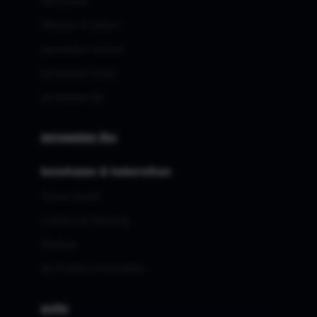
Sunscreen
London Taxi
Shampo & Sabun
Love To Dream
perawatan rambut
M
perawatan mulut
Magformers
perawatan diri
Mama's Choice
perawatan ibu
Mamas&Papas
Mamaway
kesehatan & kebersihan
Maxi Cosi
Tissue basah
Megabloks
Laundry & Cleaning
Micro
Medical
MiDeer
Air Purifier & Humidifier
Mimi & Lula
potty
Mini Monkey