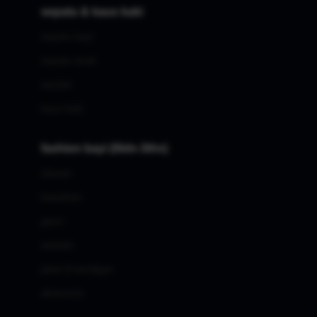
Beauty Barn
sepatu & kaus kaki
Bio Oil
sepatu bayi
Biolane
sepatu anak
Bite Fighters
sandal
Bizzi Growin
kaus kaki
Blackmores
fashion bayi (0bln-3thn)
Blooming Marvellous
atasan
Bonnels
bawahan
Bravado
gaun
Bruder
setelan
Brush Baby
jaket & kardigan
Buds Organics
aksesoris
Bugaboo