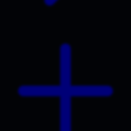
Xootz
Y
Yamatoya
Z
Zaxy
Zoggs
0-9
4Moms
59S