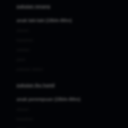
Buggygear
pakaian renang
Bumkins
anak laki-laki (18bln-8thn)
C
atasan
Cetaphil
bawahan
Chicco
setelan
Childlife
jaket
Clevamama
pakaian dalam
Cocolatte
Cottonseeds
pakaian ibu hamil
Cozy N Safe
anak perempuan (18bln-8thn)
Crane
atasan
Cybex
bawahan
D