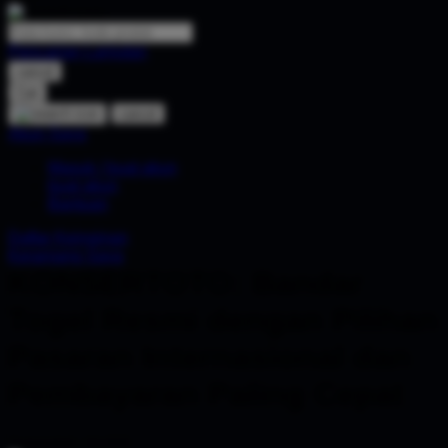
O
Oh Ma Grain
Pencarian Lanjutan
cancel
Okiedog
Cari
cancel
P
Akun Saya
Peachy
Masuk / buat akun
buat akun
Phil & Ted's
Bantuan
Philips Avent
Daftar Keinginan
Pigeon
Keranjang Saya
KONSERTOTO: Bandar
Playgro
Togel Resmi dengan Pilihan
Poled Global
Pasaran Internasional dan
Ponycycle
Pembayaran Paling Cepat
Puma
Pureats
Serendah
10.000