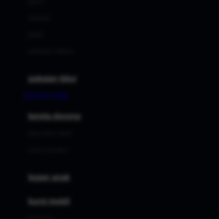
gaun
Dae Organics
setelan
Docare
jaket
Doona
pakaian dalam
Down To Earth
Drew
pakaian tidur
Dr. Brown's
BANDAR TOGEL
E
kereta dorong
ELC
bayi baru lahir
Ergobaby
usia 6 bulan+
Expert Care
koper anak
Ezyroller
kursi mobil
F
0-13 Kg