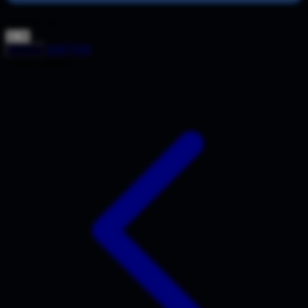
Squishmallows
choose qty
Starbooks
DAFTAR
Stick-O
LOGIN
Share product:
Stokke
Sudocrem
Sumimo
Sunnylife
Sun-Staches
Swimava
T
Tommee Tippee
Trunki
Tutti Bambini