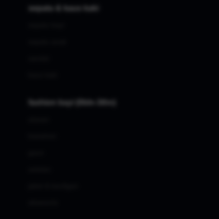
Beauty Barn
sepatu & kaus kaki
Bio Oil
sepatu bayi
Biolane
sepatu anak
Bite Fighters
sandal
Bizzi Growin
kaus kaki
Blackmores
fashion bayi (0bln-3thn)
Blooming Marvellous
atasan
Bonnels
bawahan
Bravado
gaun
Bruder
setelan
Brush Baby
jaket & kardigan
Buds Organics
aksesoris
Bugaboo