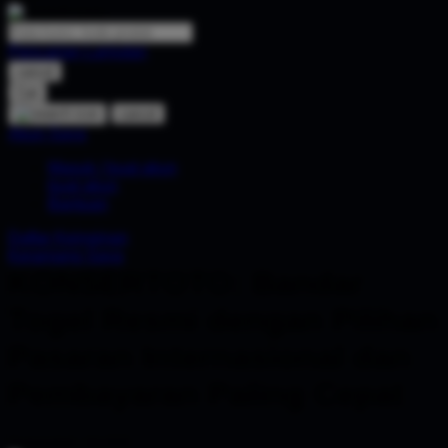
O
Oh Ma Grain
Pencarian Lanjutan
cancel
Okiedog
Cari
cancel
P
Akun Saya
Peachy
Masuk / buat akun
buat akun
Phil & Ted's
Bantuan
Philips Avent
Daftar Keinginan
Pigeon
Keranjang Saya
KONSERTOTO: Bandar
Playgro
Togel Resmi dengan Pilihan
Poled Global
Pasaran Internasional dan
Ponycycle
Pembayaran Paling Cepat
Puma
Pureats
Serendah
10.000