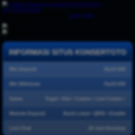
Hadiah Pemenang Jackpot
Rp.10.000.000
-
Q
Rp.1.000.000.000
Use Installment Options from
.
Laarn more
QV Baby
Available for :
home delivery
R
store pickup
Real Shades
INFORMASI SITUS KONSERTOTO
Red Castle
Ribbon Madness
Min Deposit
Rp10.000
S
Min Withdraw
Rp25.000
Sebamed
Silver Cross
Game
Togel • Slot • Casino • Live Casino •
Simply Idea
Metode Deposit
Bank Lokal • QRIS • Ewallet
Skip Hop
Spectra
Live Chat
24 Jam Nonstop