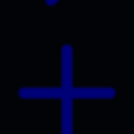
Xootz
Y
Yamatoya
Z
Zaxy
Zoggs
0-9
4Moms
59S