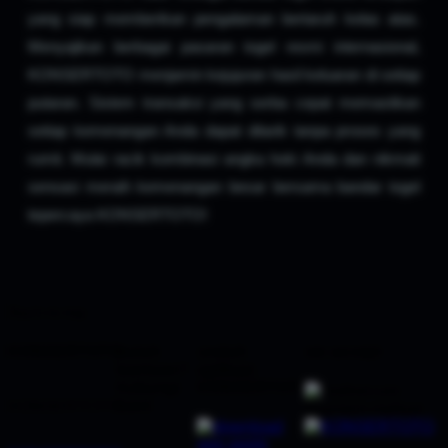
yang siap memberikan pengalaman bertaruh kelas atas.
Menyajikan berbagai pasaran togel resmi internasional,
KONSERTOTO menjamin kejujuran hasil keluaran di setiap
putaran. Sistem transaksi yang serba cepat memastikan
setiap kemenangan Anda dapat ditarik tanpa proses yang
rumit. Mulai racik kombinasi angka hoki Anda dan nikmati
sensasi meraih kemenangan besar bersama bandar togel
tepercaya KONSERTOTO!
Back to top
KONSERTOTO
butuh
unduh
we accept
bantuan?
aplikasi
hubungi
KONSERTOTO
kami
KONSERTOTO