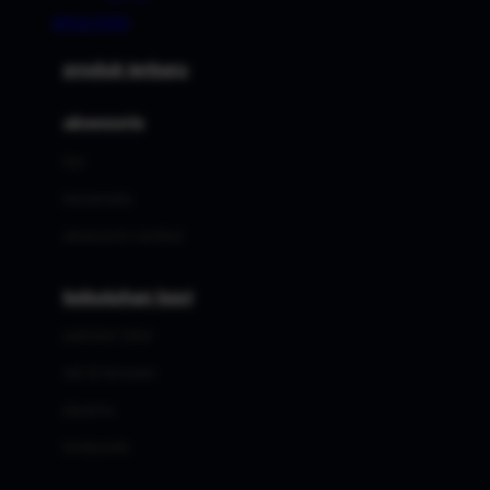
Awan
SITUS TOTO
Azetabio
produk terbaru
B
aksesoris
Baabaasheepz
tas
Babiators
kacamata
Baby Dove
aksesoris rambut
Baby Jogger
Baby Rovega
kebutuhan bayi
Babybee
pakaian tidur
Banana Boat
set & terusan
Banz
piyama
Barbie
bodysuits
Beaba