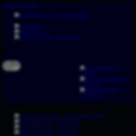
lewati ke Konten
download apps
download app from:
gift registry
Bahasa
ID
LOGIN
DAFTAR
Contact Us
Toggle Nav
about Kanmo Circle
gift registry
store finder
contact us