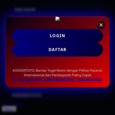
Moby
bak mandi
Momami
handuk
Mothercare
TOGEL LOGIN
Mustela
LOGIN
My Buddy Tag
ayunan dan walker bayi
DAFTAR
My K
alas bermain anak bayi
N
mainan anak bayi
Naif
KONSERTOTO: Bandar Togel Resmi dengan Pilihan Pasaran
Internasional dan Pembayaran Paling Cepat
mothercare toys
Nike
© Copyright 2014 - 2026 KONSERTOTO | JOELNEVERDIE
elc toys
Nordic Natural
KONSERTOTO
Nuby
Akun Saya
Nuna
Masuk
Cari