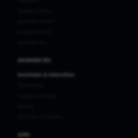
Sunscreen
London Taxi
Shampo & Sabun
Love To Dream
perawatan rambut
M
perawatan mulut
Magformers
perawatan diri
Mama's Choice
perawatan ibu
Mamas&Papas
Mamaway
kesehatan & kebersihan
Maxi Cosi
Tissue basah
Megabloks
Laundry & Cleaning
Micro
Medical
MiDeer
Air Purifier & Humidifier
Mimi & Lula
potty
Mini Monkey