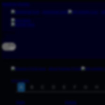
lewati ke Konten
download apps
gif
download app from:
Bahasa
ID
Toggle Nav
about Kanmo Circle
SITUS TOGEL
A
B
C
D
E
F
G
H
Addo
Adidas