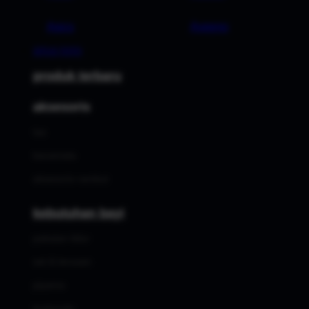
Asics
Aveeno
SITUS TOTO
produk terbaru
aksesoris
tas
kacamata
aksesoris rambut
kebutuhan bayi
pakaian tidur
set & terusan
piyama
bodysuits