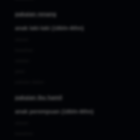
pakaian renang
anak laki-laki (18bln-8thn)
atasan
bawahan
setelan
jaket
pakaian dalam
pakaian ibu hamil
anak perempuan (18bln-8thn)
atasan
bawahan