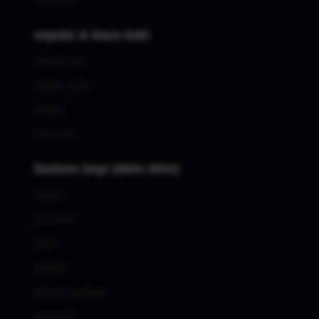
sepatu & kaus kaki
sepatu bayi
sepatu anak
sandal
kaus kaki
fashion bayi (0bln-3thn)
atasan
bawahan
gaun
setelan
jaket & kardigan
aksesoris