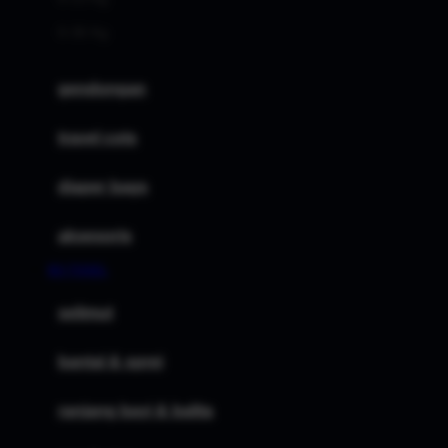
Felt So Sweet
0-36 Kg
Fisher Price
Flipper
gendongan
Friends Of Sally
travel cots
G
Gb
diaper bags
Geko
aksesoris
Graco
BO TOGEL
Gund
selimut
H
bantal & sprei
Habbie
Haenim
ranjang bayi & balita
Happy Horse