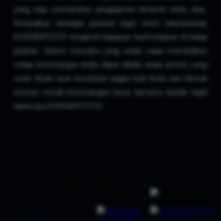
yang siap memberikan pengalaman bertaruh kelas atas.
Menyajikan berbagai pasaran togel resmi internasional,
KONSERTOTO menjamin kejujuran hasil keluaran di setiap
putaran. Sistem transaksi yang serba cepat memastikan
setiap kemenangan Anda dapat ditarik tanpa proses yang
rumit. Mulai racik kombinasi angka hoki Anda dan nikmati
sensasi meraih kemenangan besar bersama bandar togel
tepercaya KONSERTOTO!
Back to top
KONSERTOTO
butuh
unduh
we accept
bantuan?
aplikasi
hubungi
KONSERTOTO
kami
KONSERTOTO