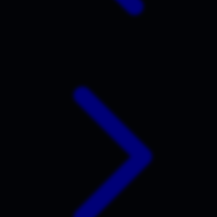
Twistshake
TY Toys
U
V
Veja
Vitaflow
Vtech
W
Waterland
Wellness
X