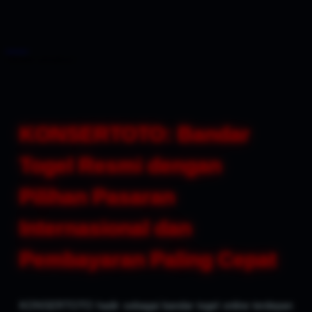
Share product:
KONSERTOTO: Bandar
Togel Resmi dengan
Pilihan Pasaran
Internasional dan
Pembayaran Paling Cepat
KONSERTOTO hadir sebagai bandar togel online terdepan