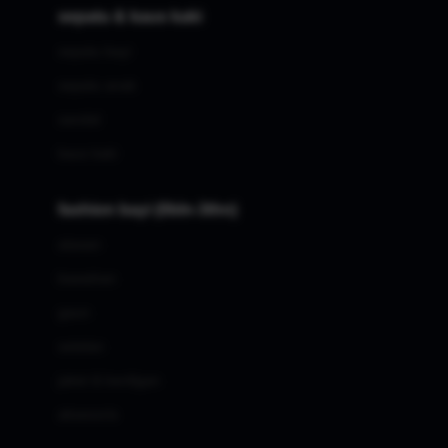
Beauty Barn
sepatu & kaus kaki
Bio Oil
sepatu bayi
Biolane
sepatu anak
Bite Fighters
sandal
Bizzi Growin
kaus kaki
Blackmores
fashion bayi (0bln-3thn)
Blooming Marvellous
atasan
Bonnels
bawahan
Bravado
gaun
Bruder
setelan
Brush Baby
jaket & kardigan
Buds Organics
aksesoris
Bugaboo