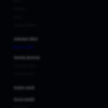
gaun
Dae Organics
setelan
Docare
jaket
Doona
pakaian dalam
Down To Earth
Drew
pakaian tidur
Dr. Brown's
BANDAR TOGEL
E
kereta dorong
ELC
bayi baru lahir
Ergobaby
usia 6 bulan+
Expert Care
koper anak
Ezyroller
kursi mobil
F
0-13 Kg