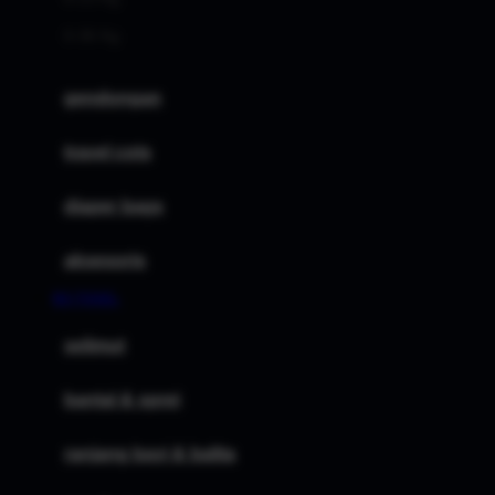
Felt So Sweet
0-36 Kg
Fisher Price
Flipper
gendongan
Friends Of Sally
travel cots
G
Gb
diaper bags
Geko
aksesoris
Graco
BO TOGEL
Gund
selimut
H
bantal & sprei
Habbie
Haenim
ranjang bayi & balita
Happy Horse