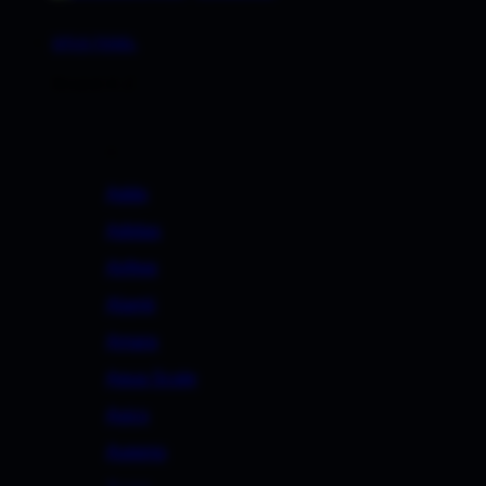
SITUS TOGEL
Brand A-Z
A
Addo
Adidas
Airfree
Alamii
Amara
Aqua Scale
Asics
Aveeno