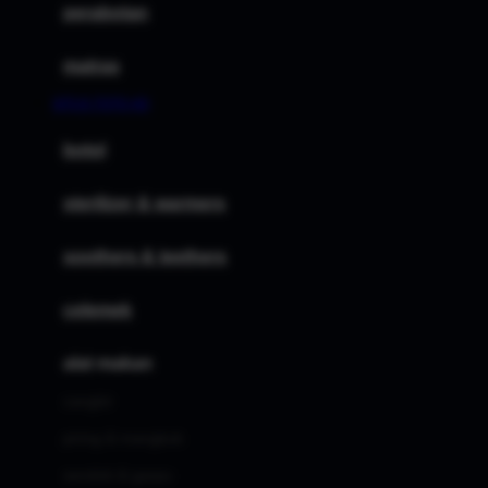
perabotan
Happy Tummy
Hauck
matras
Havaianas
SITUS TOTO 4D
Hegen
botol
Hot Wheels
sterilizer & warmers
Hybrid
I
soothers & teethers
Inlacta DHA
celemek
Interlac
alat makan
Ivenet
cangkir
J
piring & mangkuk
Jack N Jill
sendok & garpu