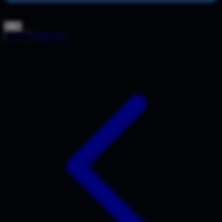
Squishmallows
choose qty
Starbooks
DAFTAR
Stick-O
LOGIN
Share product:
Stokke
Sudocrem
Sumimo
Sunnylife
Sun-Staches
Swimava
T
Tommee Tippee
Trunki
Tutti Bambini