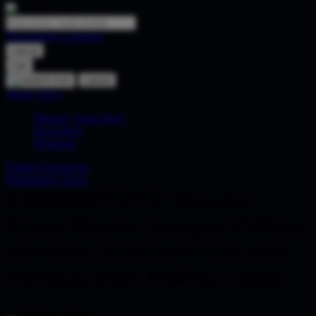
O
Oh Ma Grain
Pencarian Lanjutan
cancel
Okiedog
Cari
cancel
P
Akun Saya
Peachy
Masuk / buat akun
buat akun
Phil & Ted's
Bantuan
Philips Avent
Daftar Keinginan
Pigeon
Keranjang Saya
KONSERTOTO: Bandar
Playgro
Togel Resmi dengan Pilihan
Poled Global
Pasaran Internasional dan
Ponycycle
Pembayaran Paling Cepat
Puma
Pureats
Serendah
10.000