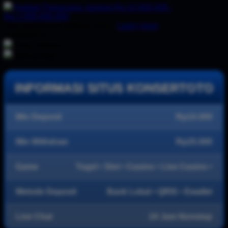
Hadiah Pemenang Jackpot
Rp.10.000.000
-
Q
Rp.1.000.000.000
Use Installment Options from
.
Laarn more
QV Baby
Available for :
home delivery
R
store pickup
Real Shades
INFORMASI SITUS KONSERTOTO
Red Castle
Ribbon Madness
Min Deposit
Rp10.000
S
Min Withdraw
Rp25.000
Sebamed
Silver Cross
Game
Togel • Slot • Casino • Live Casino •
Simply Idea
Metode Deposit
Bank Lokal • QRIS • Ewallet
Skip Hop
Spectra
Live Chat
24 Jam Nonstop