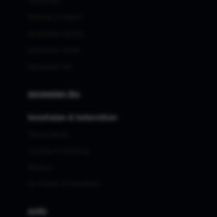
Sunscreen
London Taxi
Shampo & Sabun
Love To Dream
perawatan rambut
M
perawatan mulut
Magformers
perawatan diri
Mama's Choice
perawatan ibu
Mamas&Papas
Mamaway
kesehatan & kebersihan
Maxi Cosi
Tissue basah
Megabloks
Laundry & Cleaning
Micro
Medical
MiDeer
Air Purifier & Humidifier
Mimi & Lula
potty
Mini Monkey