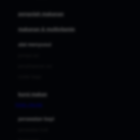
Joie
Joolz
pengolah makanan
Jujube
makanan & multivitamin
K
alat menyusui
Kiddycuts
pompa asi
Kumon
penyimpanan asi
L
cooler bags
Leapfrog
Leclerc
kursi makan
Lee Vierra
TOGEL ONLINE
Lillebaby
perawatan bayi
Little Bird Told Me
perawatan kulit
Little Miss Janis