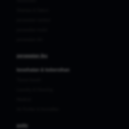
Sunscreen
London Taxi
Shampo & Sabun
Love To Dream
perawatan rambut
M
perawatan mulut
Magformers
perawatan diri
Mama's Choice
perawatan ibu
Mamas&Papas
Mamaway
kesehatan & kebersihan
Maxi Cosi
Tissue basah
Megabloks
Laundry & Cleaning
Micro
Medical
MiDeer
Air Purifier & Humidifier
Mimi & Lula
potty
Mini Monkey