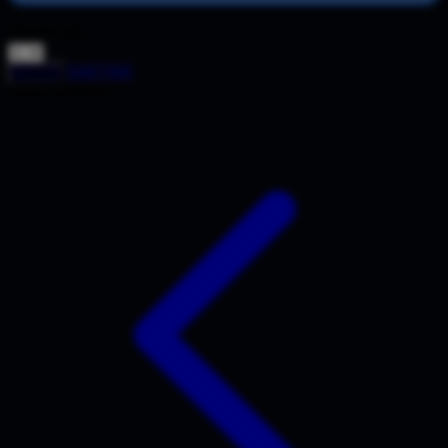
Squishmallows
choose qty
Starbooks
DAFTAR
Stick-O
LOGIN
Share product:
Stokke
Sudocrem
Sumimo
Sunnylife
Sun-Staches
Swimava
T
Tommee Tippee
Trunki
Tutti Bambini