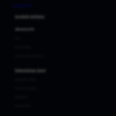
Awan
SITUS TOTO
Azetabio
produk terbaru
B
aksesoris
Baabaasheepz
tas
Babiators
kacamata
Baby Dove
aksesoris rambut
Baby Jogger
Baby Rovega
kebutuhan bayi
Babybee
pakaian tidur
Banana Boat
set & terusan
Banz
piyama
Barbie
bodysuits
Beaba