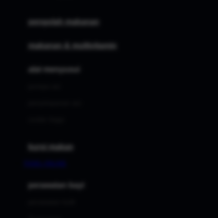
Joie
Joolz
pengolah makanan
Jujube
makanan & multivitamin
K
alat menyusui
Kiddycuts
pompa asi
Kumon
penyimpanan asi
L
cooler bags
Leapfrog
Leclerc
kursi makan
Lee Vierra
TOGEL ONLINE
Lillebaby
perawatan bayi
Little Bird Told Me
perawatan kulit
Little Miss Janis