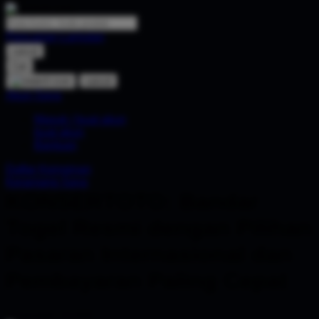
O
Oh Ma Grain
Pencarian Lanjutan
cancel
Okiedog
Cari
cancel
P
Akun Saya
Peachy
Masuk / buat akun
buat akun
Phil & Ted's
Bantuan
Philips Avent
Daftar Keinginan
Pigeon
Keranjang Saya
KONSERTOTO: Bandar
Playgro
Togel Resmi dengan Pilihan
Poled Global
Pasaran Internasional dan
Ponycycle
Pembayaran Paling Cepat
Puma
Pureats
Serendah
10.000