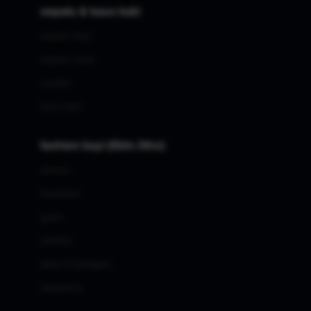
Beauty Barn
sepatu & kaus kaki
Bio Oil
sepatu bayi
Biolane
sepatu anak
Bite Fighters
sandal
Bizzi Growin
kaus kaki
Blackmores
fashion bayi (0bln-3thn)
Blooming Marvellous
atasan
Bonnels
bawahan
Bravado
gaun
Bruder
setelan
Brush Baby
jaket & kardigan
Buds Organics
aksesoris
Bugaboo