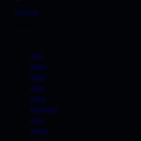
SITUS TOGEL
Brand A-Z
A
Addo
Adidas
Airfree
Alamii
Amara
Aqua Scale
Asics
Aveeno