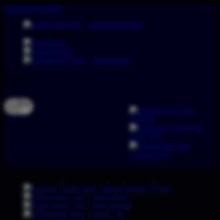
lewati ke Konten
download apps
download app from:
gift registry
Bahasa
ID
LOGIN
DAFTAR
Contact Us
Toggle Nav
about Kanmo Circle
gift registry
store finder
contact us