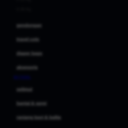
Felt So Sweet
0-36 Kg
Fisher Price
Flipper
gendongan
Friends Of Sally
travel cots
G
Gb
diaper bags
Geko
aksesoris
Graco
BO TOGEL
Gund
selimut
H
bantal & sprei
Habbie
Haenim
ranjang bayi & balita
Happy Horse