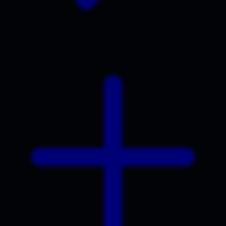
Xootz
Y
Yamatoya
Z
Zaxy
Zoggs
0-9
4Moms
59S