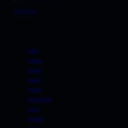
SITUS TOGEL
Brand A-Z
A
Addo
Adidas
Airfree
Alamii
Amara
Aqua Scale
Asics
Aveeno