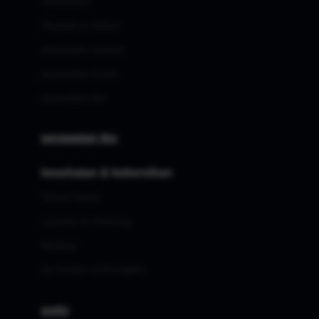
Sunscreen
London Taxi
Shampo & Sabun
Love To Dream
perawatan rambut
M
perawatan mulut
Magformers
perawatan diri
Mama's Choice
perawatan ibu
Mamas&Papas
Mamaway
kesehatan & kebersihan
Maxi Cosi
Tissue basah
Megabloks
Laundry & Cleaning
Micro
Medical
MiDeer
Air Purifier & Humidifier
Mimi & Lula
potty
Mini Monkey