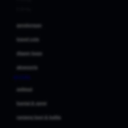
Felt So Sweet
0-36 Kg
Fisher Price
Flipper
gendongan
Friends Of Sally
travel cots
G
Gb
diaper bags
Geko
aksesoris
Graco
BO TOGEL
Gund
selimut
H
bantal & sprei
Habbie
Haenim
ranjang bayi & balita
Happy Horse