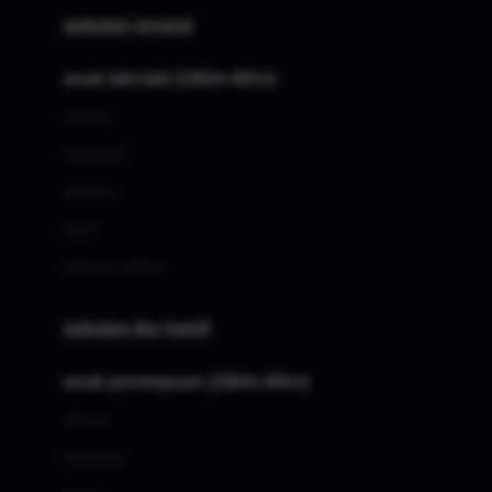
Buggygear
pakaian renang
Bumkins
anak laki-laki (18bln-8thn)
C
atasan
Cetaphil
bawahan
Chicco
setelan
Childlife
jaket
Clevamama
pakaian dalam
Cocolatte
Cottonseeds
pakaian ibu hamil
Cozy N Safe
anak perempuan (18bln-8thn)
Crane
atasan
Cybex
bawahan
D