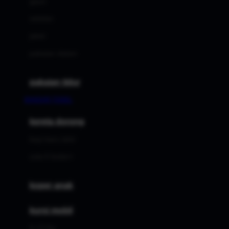
gaun
Dae Organics
setelan
Docare
jaket
Doona
pakaian dalam
Down To Earth
Drew
pakaian tidur
Dr. Brown's
BANDAR TOGEL
E
kereta dorong
ELC
bayi baru lahir
Ergobaby
usia 6 bulan+
Expert Care
koper anak
Ezyroller
kursi mobil
F
0-13 Kg