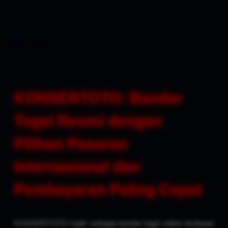
Share product:
KONSERTOTO: Bandar
Togel Resmi dengan
Pilihan Pasaran
Internasional dan
Pembayaran Paling Cepat
KONSERTOTO hadir sebagai bandar togel online terdepan